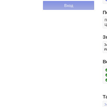
П
П
Ц
З
З
И
В
Т
З