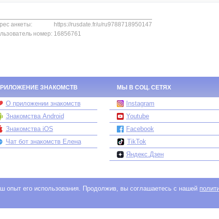
рес анкеты:
https://rusdate.fr/u/ru9788718950147
льзователь номер:
16856761
РИЛОЖЕНИЕ ЗНАКОМСТВ
МЫ В СОЦ. СЕТЯХ
О приложении знакомств
Instagram
Знакомства Android
Youtube
Знакомства iOS
Facebook
Чат бот знакомств Елена
TikTok
Яндекс.Дзен
ваш опыт его использования. Продолжив, вы соглашаетесь с нашей
полит
 сайтов знакомств, принадлежит и управляется компанией SIFRA LLC, Repu