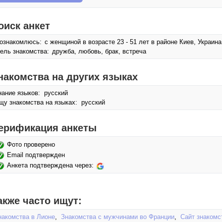
оиск анкет
ознакомлюсь:
с женщиной в возрасте 23 - 51 лет в районе Киев, Украина
ель знакомства:
дружба, любовь, брак, встреча
накомства на других языках
нание языков: русский
щу знакомства на языках: русский
ерификация анкеты
Фото проверено
Email подтвержден
Анкета подтверждена через:
акже часто ищут:
накомства в Лионе
,
Знакомства с мужчинами во Франции
,
Сайт знакомс