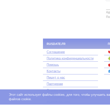
Ад
По
RUSDATE.FR
П
Соглашение
Политика конфиденциальности
Помощь
Контакты
Пишут о нас
Партнерам
Отзывы клиентов
Этот сайт использует файлы cookies, для того, чтобы улучшить 
Для людей с ограниченными
файлов cookie.
возможностями
«rusdate.fr» - участник международной сети