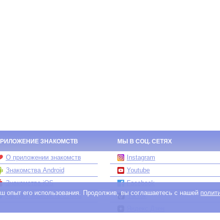
РИЛОЖЕНИЕ ЗНАКОМСТВ
МЫ В СОЦ. СЕТЯХ
О приложении знакомств
Instagram
Знакомства Android
Youtube
Знакомства iOS
Facebook
ваш опыт его использования. Продолжив, вы соглашаетесь с нашей
полит
Чат бот знакомств Елена
TikTok
Яндекс.Дзен