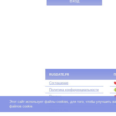
RUSDATE.FR
П
Соглашение
Политика конфиденциальности
Помощь
Этот сайт использует файлы cookies, для того, чтобы улучшить 
Контакты
файлов cookie.
Пишут о нас