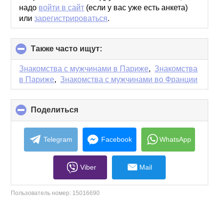
надо
войти в сайт
(если у вас уже есть анкета)
или
зарегистрироваться
.
Также часто ищут:
click
to
collapse
Знакомства с мужчинами в Париже
,
Знакомства
contents
в Париже
,
Знакомства с мужчинами во Франции
Поделиться
click
to
collapse
contents
Telegram
Facebook
WhatsApp
Viber
Mail
Пользователь номер:
15016690