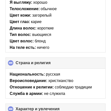
Я выгляжу:
хорошо
Телосложение:
обычное
Цвет кожи:
загорелый
Цвет глаз:
карие
Длина волос:
короткие
Тип волос:
вьющиеся
Цвет волос:
блонд
На теле есть:
ничего
Страна и религия
click
to
collapse
Национальность:
русская
contents
Вероисповедание:
христианство
Отношение к религии:
соблюдаю традиции
Служба в армии:
не служила
Характер и увлечения
click