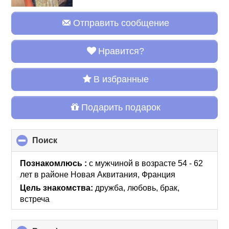
Отправить сообщение
Нравится?
В избранные
Подарить подарок
Поиск
click
to
collapse
Познакомлюсь :
с мужчиной в возрасте 54 - 62
contents
лет
в районе
Новая Аквитания, Франция
Цель знакомства:
дружба, любовь, брак,
встреча