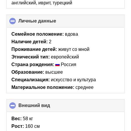
английский, иврит, турецкий
Личные данные
click
to
collapse
Семейное положение:
вдова
contents
Наличие детей:
2
Проживание детей:
живут со мной
Этнический тип:
европейский
Страна рождения:
Россия
Образование:
высшее
Специализация:
искусство и культура
Материальное положение:
среднее
Внешний вид
click
to
collapse
Вес:
58 кг
contents
Рост:
160 см