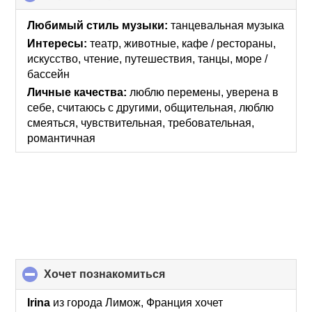
to
collapse
Любимый стиль музыки:
танцевальная музыка
contents
Интересы:
театр, животные, кафе / рестораны,
искусcтво, чтение, путешествия, танцы, море /
бассейн
Личные качества:
люблю перемены, уверена в
себе, считаюсь с другими, общительная, люблю
смеяться, чувствительная, требовательная,
романтичная
хочет познакомиться
click
to
collapse
Irina
из города Лимож, Франция хочет