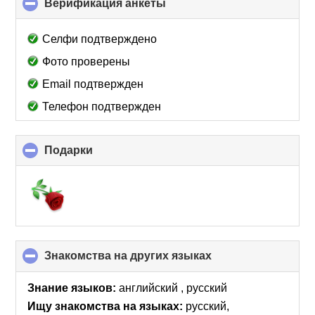
Верификация анкеты
click
to
collapse
Селфи подтверждено
contents
Фото проверены
Email подтвержден
Телефон подтвержден
Подарки
click
to
collapse
contents
Знакомства на других языках
click
to
collapse
Знание языков:
английский , русский
contents
Ищу знакомства на языках:
русский,