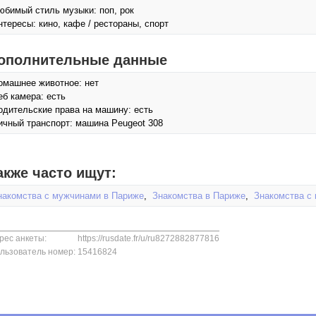
юбимый стиль музыки: поп, рок
нтересы: кино, кафе / рестораны, спорт
ополнительные данные
омашнее животное: нет
еб камера: есть
одительские права на машину: есть
ичный транспорт: машина Peugeot 308
акже часто ищут:
накомства с мужчинами в Париже
,
Знакомства в Париже
,
Знакомства с
рес анкеты:
https://rusdate.fr/u/ru8272882877816
льзователь номер:
15416824