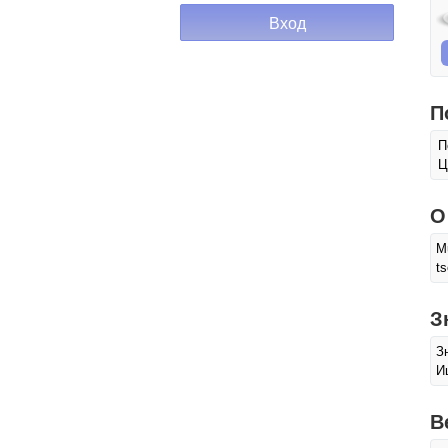
П
П
Ц
О
M
ts
З
З
И
В