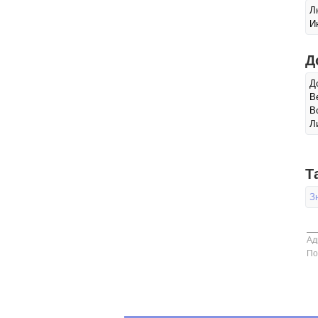
Л
И
Д
Д
В
В
Л
Т
З
Ад
По