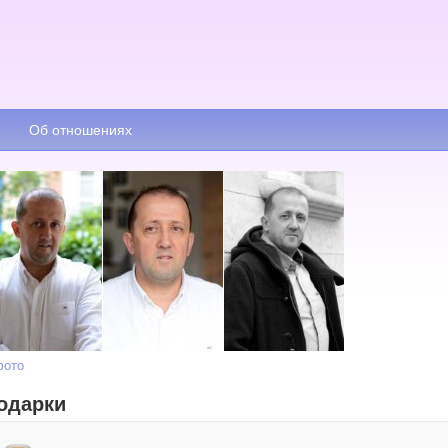
Об отношениях
фото
одарки