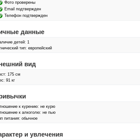
Фото проверены
Email подтвержден
Телефон подтвержден
ичные данные
аличие детей: 1
тнический тип: европейский
нешний вид
ост: 175 см
с: 91 кг
ривычки
тношение к курению: не курю
тношение к алкоголю: не пью
ип питания: обычное
арактер и увлечения