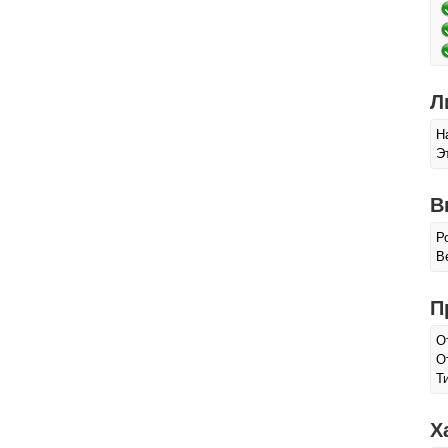
Л
Н
Э
В
Р
Ве
П
О
О
Т
Х