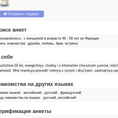
Отправить подарок
оиск анкет
ознакомлюсь:
с женщиной в возрасте 46 - 58 лет во Франции
ель знакомства:
дружба, любовь, брак, встреча
 себе
uzhchina 55 let, energichnyy, chutkiy i s khoroshim chuvstvom yumora, ish
ennosti. Mne nravitsya provodit' vremya s synom i druz'yami, zanimat'sya spor
накомства на других языках
нание языков: английский , русский , французский
щу знакомства на языках: русский, английский
ерификация анкеты