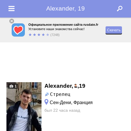
Alexander, 19
Официальное приложение сайта rusdate.fr
Установите наши знакомства сейчас!
Скачать
(7248)
Alexander,
,
19
1
Стрелец
Сен-Дени, Франция
был 22 часа назад