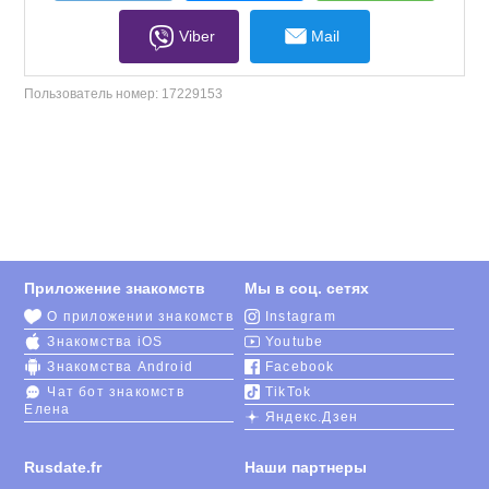
Viber
Mail
Пользователь номер:
17229153
Приложение знакомств
Мы в соц. сетях
О приложении знакомств
Instagram
Знакомства iOS
Youtube
Знакомства Android
Facebook
Чат бот знакомств
TikTok
Елена
Яндекс.Дзен
Rusdate.fr
Наши партнеры