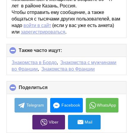
лет в районе Казань, Россия.
Чтобы отправить ему сообщение, а также
общаться с тысячами других пользователей, вам
надо
войти в сайт
(если у вас уже есть анкета)
или
зарегистрироваться
.
Также часто ищут:
click
to
collapse
Знакомства в Бордо
,
Знакомства с мужчинами
contents
во Франции
,
Знакомства во Франции
Поделиться
click
to
collapse
contents
Telegram
Facebook
WhatsApp
Viber
Mail