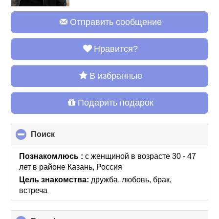
Отправить сообщение
Нравится?
В избранные
Подарить подарок
Поиск
click
to
collapse
Познакомлюсь :
с женщиной в возрасте 30 - 47
contents
лет
в районе
Казань, Россия
Цель знакомства:
дружба, любовь, брак,
встреча