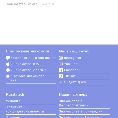
Пользователь номер:
15298719
Приложение знакомств
Мы в соц. сетях
О приложении знакомств
Instagram
Знакомства iOS
Youtube
Знакомства Android
Facebook
Чат бот знакомств
TikTok
Елена
Яндекс.Дзен
Rusdate.fr
Наши партнеры
Условия
Знакомства в
Великобритании
Политика
конфиденциальности
Знакомства в Голландии
Помощь
Знакомства в Израиле