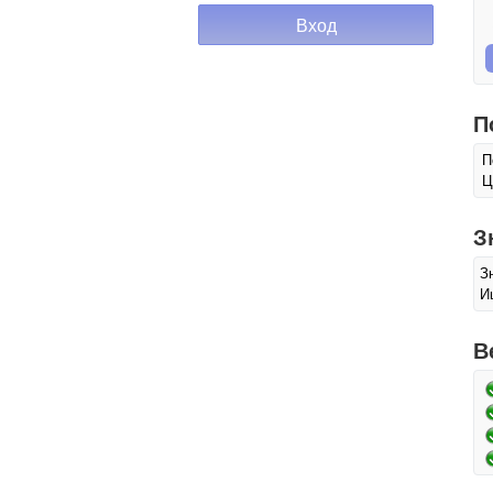
П
П
Ц
З
З
И
В