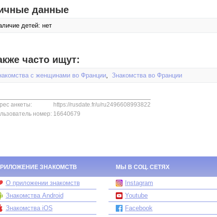
ичные данные
аличие детей: нет
акже часто ищут:
накомства с женщинами во Франции
,
Знакомства во Франции
рес анкеты:
https://rusdate.fr/u/ru2496608993822
льзователь номер:
16640679
РИЛОЖЕНИЕ ЗНАКОМСТВ
МЫ В СОЦ. СЕТЯХ
О приложении знакомств
Instagram
Знакомства Android
Youtube
Знакомства iOS
Facebook