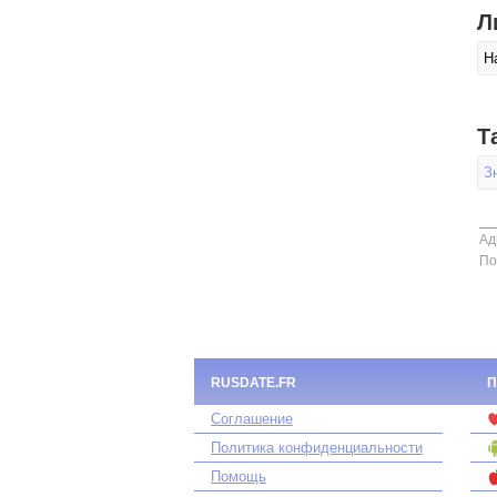
Л
Н
Т
З
Ад
По
RUSDATE.FR
П
Соглашение
Политика конфиденциальности
Помощь