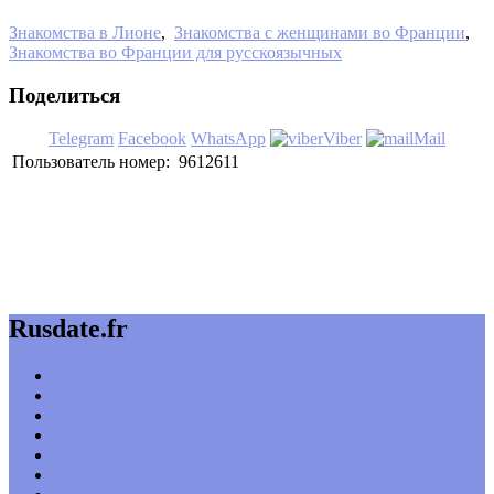
Знакомства в Лионе
,
Знакомства с женщинами во Франции
,
Знакомства во Франции для русскоязычных
Поделиться
Telegram
Facebook
WhatsApp
Viber
Mail
Пользователь номер:
9612611
Rusdate.fr
Условия
Политика конфиденциальности
Помощь
Пишут о нас
Контакты
Партнерам