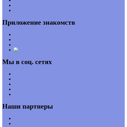
Полная версия
Отзывы клиентов
Для людей с ограниченными возможностями
Приложение знакомств
О приложении знакомств
Знакомства iOS
Знакомства Android
Чат бот знакомств Елена
Мы в соц. сетях
Instagram
Youtube
Facebook
TikTok
Яндекс.Дзен
Наши партнеры
Знакомства в Великобритании
Знакомства в Голландии