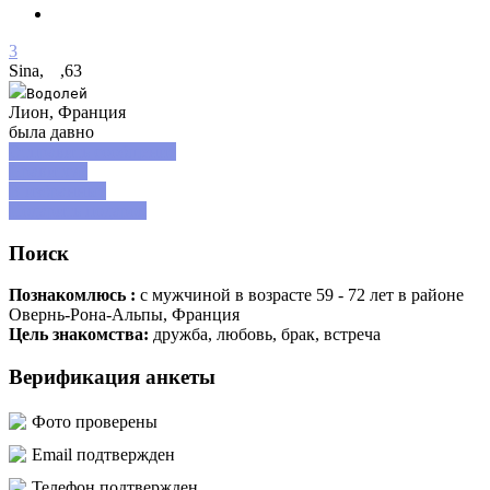
3
Sina,
,
63
Водолей
Лион, Франция
была давно
Отправить сообщение
Нравится?
В избранные
Подарить подарок
Поиск
Познакомлюсь :
с мужчиной в возрасте 59 - 72 лет
в районе
Овернь-Рона-Альпы, Франция
Цель знакомства:
дружба, любовь, брак, встреча
Верификация анкеты
Фото проверены
Email подтвержден
Телефон подтвержден