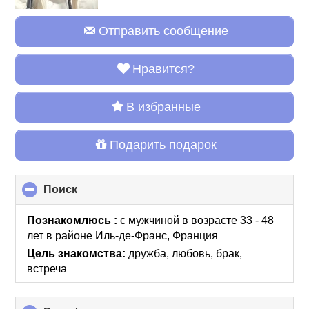
Отправить сообщение
Нравится?
В избранные
Подарить подарок
Поиск
click
to
collapse
Познакомлюсь :
с мужчиной в возрасте 33 - 48
contents
лет
в районе
Иль-де-Франс, Франция
Цель знакомства:
дружба, любовь, брак,
встреча