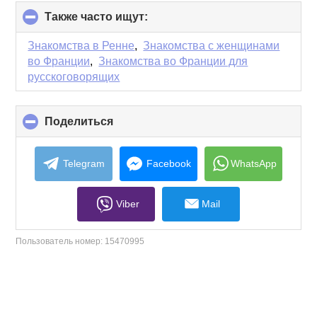
Также часто ищут:
click
to
collapse
Знакомства в Ренне
,
Знакомства с женщинами
contents
во Франции
,
Знакомства во Франции для
русскоговорящих
Поделиться
click
to
collapse
contents
Telegram
Facebook
WhatsApp
Viber
Mail
Пользователь номер:
15470995