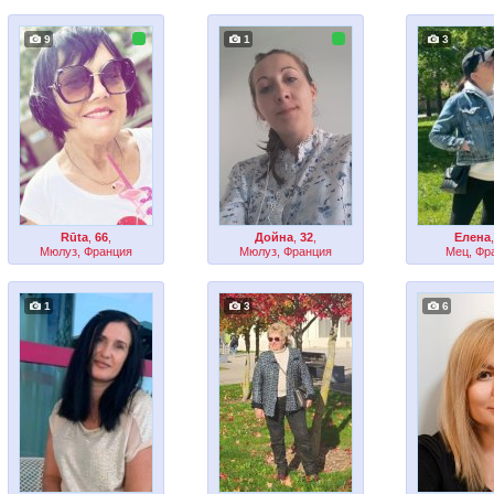
9
1
3
Rūta
,
66
,
Дойна
,
32
,
Елена
Мюлуз, Франция
Мюлуз, Франция
Мец, Фр
1
3
6