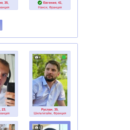
ия
,
35
,
Евгения
,
41
,
ранция
Нанси, Франция
4
а
,
23
,
Руслан
,
35
,
ранция
Шильтигайм, Франция
17