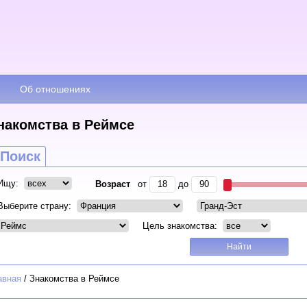
Об отношениях
накомства в Реймсе
Поиск
Ищу:
Возраст
от
до
Выберите страну:
Цель знакомства:
авная
/
Знакомства в Реймсе