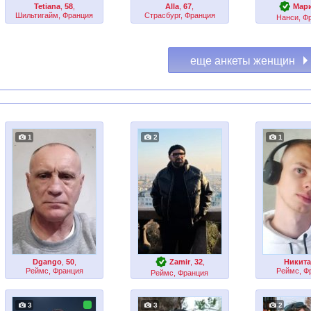
Tetiana
,
58
,
Alla
,
67
,
Мар
Шильтигайм, Франция
Страсбург, Франция
Нанси, Ф
1
2
1
Dgango
,
50
,
Zamir
,
32
,
Никит
Реймс, Франция
Реймс, Ф
Реймс, Франция
3
3
2