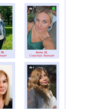
1
,
39
,
Anna
,
32
,
анция
Страсбург, Франция
8