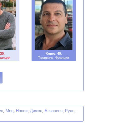
30
,
Kemo
,
49
,
ранция
Тьонвиль, Франция
ен
,
Мец
,
Нанси
,
Дижон
,
Безансон
,
Руан
,