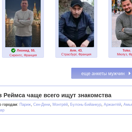
Леонид
,
55
,
Arm
,
43
,
Toko
,
Страсбург, Франция
Мюлуз, Ф
Сирентс, Франция
з Реймса чаще всего ищут знакомства
о городам:
Париж
,
Сен-Дени
,
Монтрёй
,
Булонь-Бийанкур
,
Аржантёй
,
Амь
авр